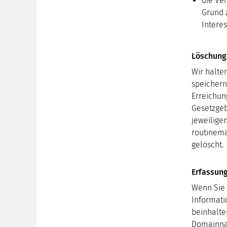
die Ver
Grund 
Intere
Löschung
Wir halte
speichern
Erreichun
Gesetzgeb
jeweilige
routinemä
gelöscht.
Erfassun
Wenn Sie 
Informati
beinhalte
Domainnam