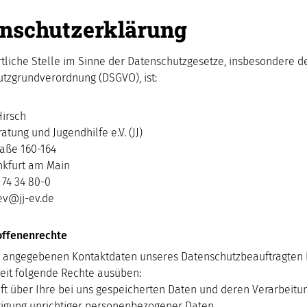
nschutzerklärung
tliche Stelle im Sinne der Datenschutzgesetze, insbesondere d
tzgrundverordnung (DSGVO), ist:
irsch
tung und Jugendhilfe e.V. (JJ)
raße 160-164
nkfurt am Main
 74 34 80-0
-ev@jj-ev.de
offenenrechte
n angegebenen Kontaktdaten unseres Datenschutzbeauftragten
zeit folgende Rechte ausüben:
ft über Ihre bei uns gespeicherten Daten und deren Verarbeitun
tigung unrichtiger personenbezogener Daten,