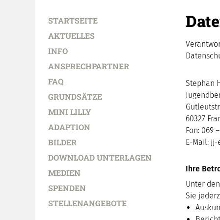
Date
STARTSEITE
AKTUELLES
Verantwor
INFO
Datenschu
ANSPRECHPARTNER
FAQ
Stephan H
Jugendbera
GRUNDSÄTZE
Gutleutst
MINI LILLY
60327 Fra
ADAPTION
Fon: 069 –
BILDER
E-Mail: jj
DOWNLOAD UNTERLAGEN
Ihre Betr
MEDIEN
Unter de
SPENDEN
Sie jeder
STELLENANGEBOTE
Auskun
Berich