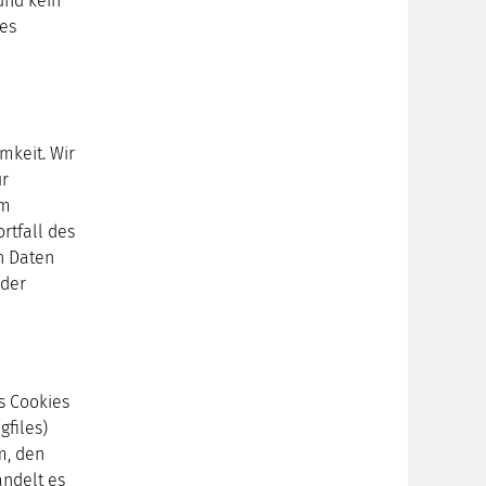
und kein
es
mkeit. Wir
ur
om
rtfall des
n Daten
oder
s Cookies
gfiles)
m, den
andelt es