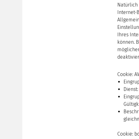
Natürlich
Internet-
Allgemein
Einstellu
Ihres Int
können. B
möglicher
deaktivie
Cookie: 
Eingru
Dienst
Eingru
Gültig
Beschr
gleich
Cookie: b