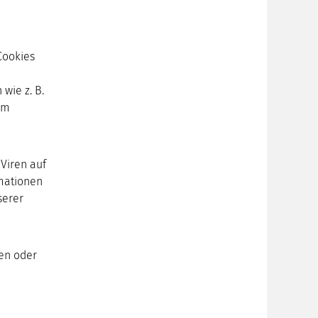
Cookies
wie z. B.
um
Viren auf
mationen
serer
ben oder