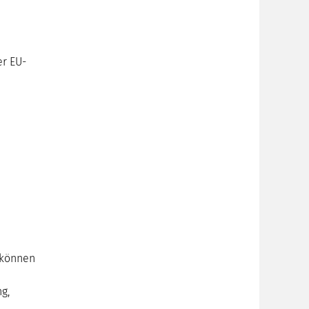
er EU-
 können
g,