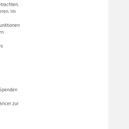
trachten.
eren. Im
funktionen
rn
es
e-Spenden
ancer zur