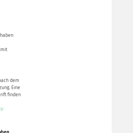
t haben
 mit
 nach dem
zung. Eine
ift finden
ks-
hoben