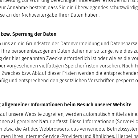
arbeitung zur Wahrung berechtigter Interessen erforderlich ist 
zur Annahme besteht, dass Sie ein überwiegendes schutzwürdig
sse an der Nichtweitergabe Ihrer Daten haben.
 bzw. Sperrung der Daten
n uns an die Grundsätze der Datenvermeidung und Datensparsa
 Ihre personenbezogenen Daten daher nur so lange, wie dies z
g der hier genannten Zwecke erforderlich ist oder wie es die v
er vorgesehenen vielfältigen Speicherfristen vorsehen. Nach Fo
n Zweckes bzw. Ablauf dieser Fristen werden die entsprechende
ßig und entsprechend den gesetzlichen Vorschriften gesperrt 
g allgemeiner Informationen beim Besuch unserer Website
auf unsere Website zugreifen, werden automatisch mittels eine
onen allgemeiner Natur erfasst. Diese Informationen (Server-Lo
n etwa die Art des Webbrowsers, das verwendete Betriebssyste
en Ihres Internet-Service-Providers und ähnliches. Hierbei h