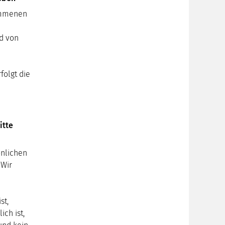
ommenen
d von
folgt die
itte
önlichen
 Wir
st,
ich ist,