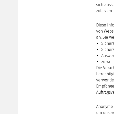
sich auss
zulassen.
Diese Inf
von Webse
an. Sie w
Sicher
Sicher
Auswer
zu wei
Die Verar
berechtig
verwenden
Empfänger
Auftragsve
Anonyme I
um unsere