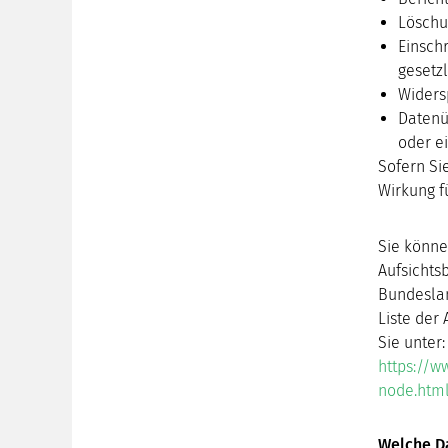
Löschu
Einsch
gesetzl
Widers
Datenü
oder e
Sofern Sie
Wirkung f
Sie könne
Aufsichts
Bundeslan
Liste der 
Sie unter:
https://w
node.htm
Welche Da